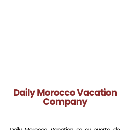
Descubra la diversidad cultural de los
marroquíes a través de nuestros tours y
vacaciones de lujo en Marruecos
meticulosamente diseñados y planificados…
Daily Morocco Vacation
Company
Daily Morocco Vacation es su puerta de