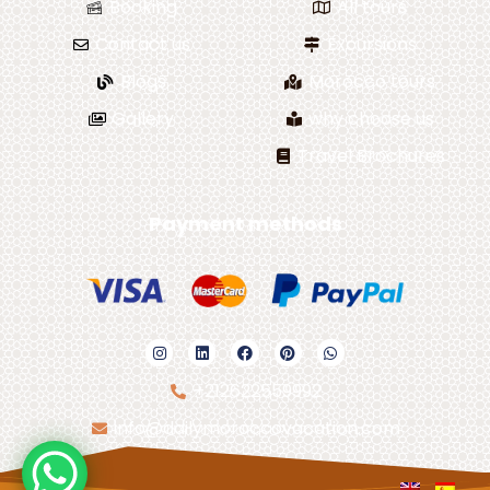
Booking
All tours
Contact us
Excursions
Blogs
Morocco tours
Gallery
why choose us
Travel Brochures
Payment methods
+212622559992
info@dailymoroccovacation.com