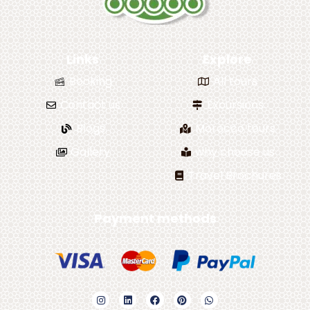
Links
Explore
Booking
All tours
Contact us
Excursions
Blogs
Morocco tours
Gallery
why choose us
Travel Brochures
Payment methods