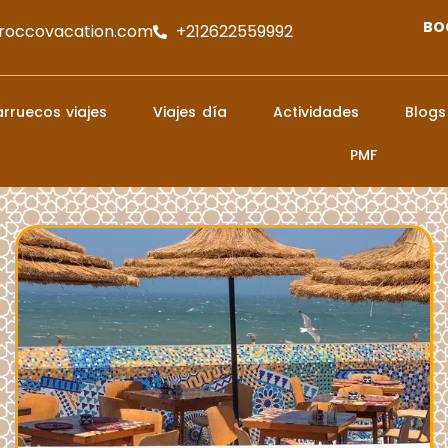
BO
roccovacation.com
+212622559992
rruecos viajes
Viajes día
Actividades
Blogs
PMF