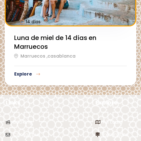
14 días
Luna de miel de 14 días en
Marruecos
Marruecos ,casablanca
Explore
Links
Explore
Booking
All tours
Contact us
Excursions