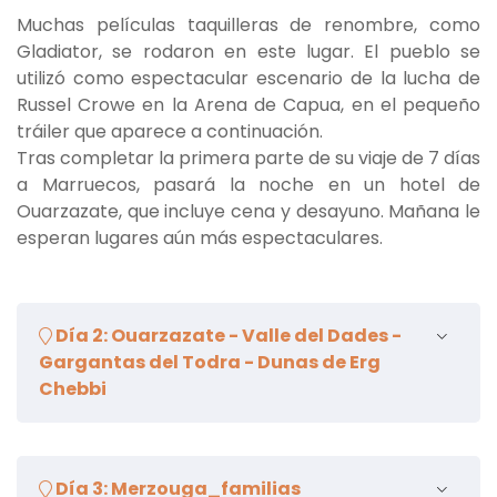
Muchas películas taquilleras de renombre, como
Gladiator, se rodaron en este lugar. El pueblo se
utilizó como espectacular escenario de la lucha de
Russel Crowe en la Arena de Capua, en el pequeño
tráiler que aparece a continuación.
Tras completar la primera parte de su viaje de 7 días
a Marruecos, pasará la noche en un hotel de
Ouarzazate, que incluye cena y desayuno. Mañana le
esperan lugares aún más espectaculares.
Día 2: Ouarzazate - Valle del Dades -
Gargantas del Todra - Dunas de Erg
Chebbi
Por la mañana, salida de Ouarzazate hacia el valle
Día 3: Merzouga_familias
del Dades. Hoy conocerá muchos de los lugares más