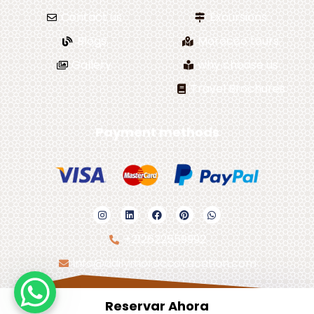
Contact us
Excursions
Blogs
Morocco tours
Gallery
why choose us
Travel Brochures
Payment methods
+212622559992
info@dailymoroccovacation.com
Reservar Ahora